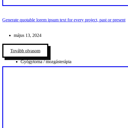
Generate quotable lorem ipsum text for every project, past or present
május 13, 2024
Tovább olvasom
Gyógytorna / mozgásterápia