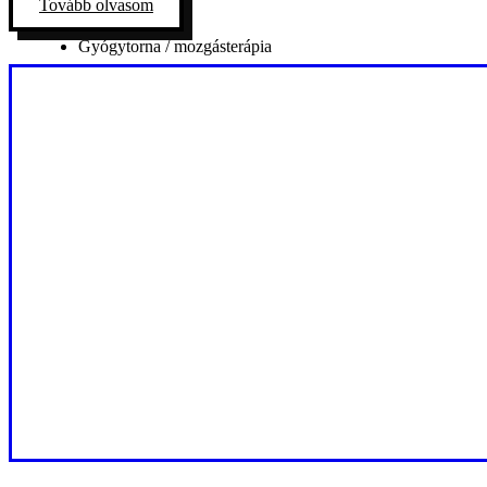
Tovább olvasom
Gyógytorna / mozgásterápia