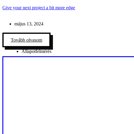
Give your next project a bit more edge
május 13, 2024
Tovább olvasom
Állapotfelmérés