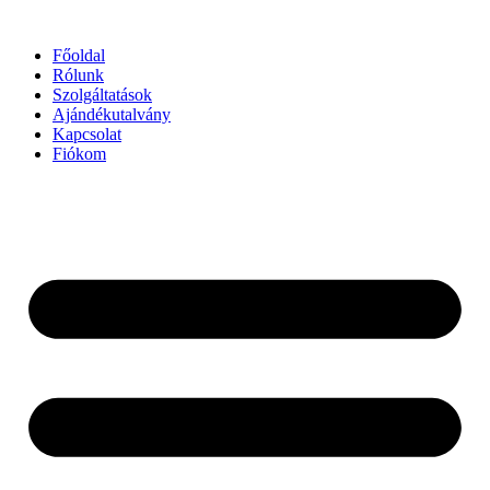
Ugrás
a
Főoldal
tartalomhoz
Rólunk
Szolgáltatások
Ajándékutalvány
Kapcsolat
Fiókom