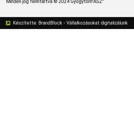
Minden jog fenntartva © 2024 Gyógytorn"ÁSZ"
Készítette: BrandBlock - Vállalkozásokat digitalizálunk