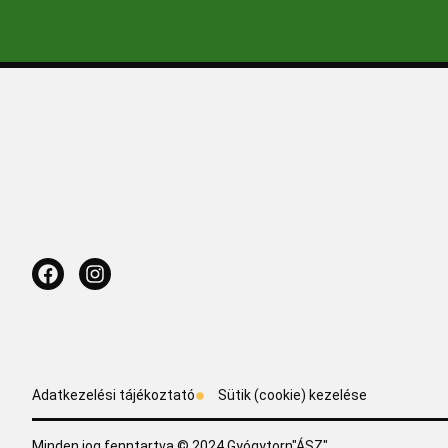
Adatkezelési tájékoztató
Sütik (cookie) kezelése
Minden jog fenntartva © 2024 Gyógytorn"ÁSZ"