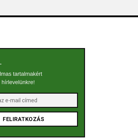
L
lmas tartalmakért
a hírlevelünkre!
FELIRATKOZÁS